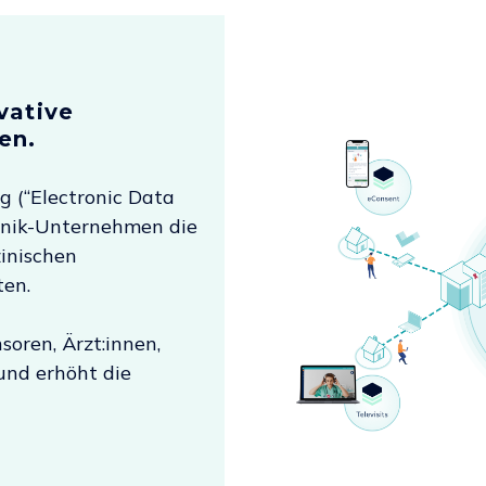
vative
en.
 (“Electronic Data
hnik-Unternehmen die
zinischen
ten.
soren, Ärzt:innen,
und erhöht die