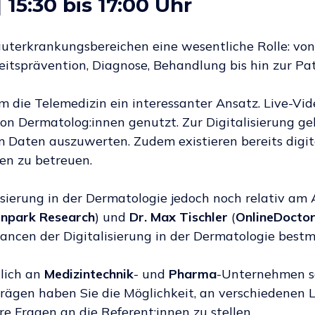
 15:30 bis 17:00 Uhr
 Hauterkrankungsbereichen eine wesentliche Rolle: vo
kheitsprävention, Diagnose, Behandlung bis hin zur P
em die Telemedizin ein interessanter Ansatz. Live-V
Dermatolog:innen genutzt. Zur Digitalisierung geh
m Daten auszuwerten. Zudem existieren bereits dig
en zu betreuen.
lisierung in der Dermatologie jedoch noch relativ a
npark Research
) und
Dr. Max Tischler
(
OnlineDoctor
ancen der Digitalisierung in der Dermatologie bestm
hlich an
Medizintechnik
- und
Pharma
-Unternehmen 
ägen haben Sie die Möglichkeit, an verschiedenen 
e Fragen an die Referent:innen zu stellen.