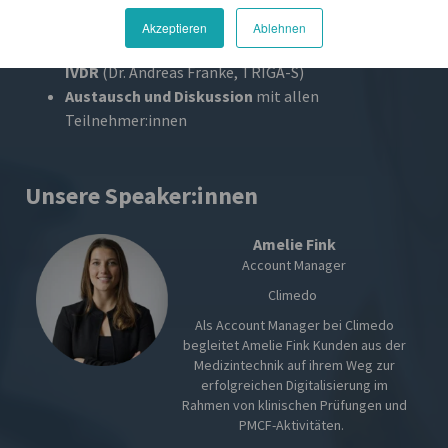
Johner Institut)
Akzeptieren
Ablehnen
Analytische und klinische Leistungsstudien nach
IVDR
(Dr. Andreas Franke, TRIGA-S)
Austausch und Diskussion
mit allen
Teilnehmer:innen
Unsere Speaker:innen
Amelie Fink
Account Manager
Climedo
Als Account Manager bei Climedo
begleitet Amelie Fink Kunden aus der
Medizintechnik auf ihrem Weg zur
erfolgreichen Digitalisierung im
Rahmen von klinischen Prüfungen und
PMCF-Aktivitäten.