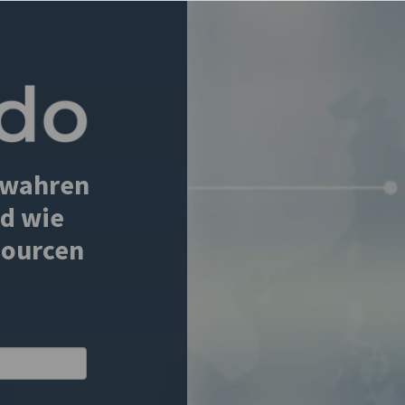
e wahren
nd wie
sourcen