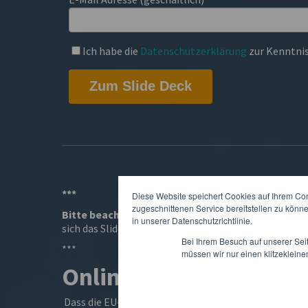
Ich habe die
Datenschutzerklärung
zur Kenntni
***
Diese Website speichert Cookies auf Ihrem Co
zugeschnittenen Service bereitstellen zu könn
Bitte beachten Sie
: Dieses Webinar ist nun vorbei. 
in unserer Datenschutzrichtlinie.
sich das Slide Deck herunterladen.
Bei Ihrem Besuch auf unserer Sei
***
müssen wir nur einen klitzekleine
Online-Diskussion
Dass die EU-MDR erhebliche Ressourcen seitens der