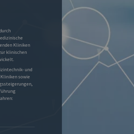
 durch
edizinische
enden Kliniken
zur klinischen
ickelt.
izintechnik- und
Kliniken sowie
ngssteigerungen,
nführung
fahren: