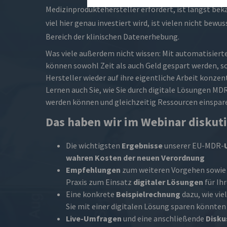
Medizinproduktehersteller erfordert, ist längst bek
viel hier genau investiert wird, ist vielen nicht bewu
Bereich der klinischen Datenerhebung.
Was viele außerdem nicht wissen: Mit automatisier
können sowohl Zeit als auch Geld gespart werden, s
Hersteller wieder auf ihre eigentliche Arbeit konze
Lernen auch Sie, wie Sie durch digitale Lösungen M
werden können und gleichzeitig Ressourcen einspar
Das haben wir im Webinar diskuti
Die wichtigsten
Ergebnisse
unserer EU-MDR-
wahren Kosten der neuen Verordnung
Empfehlungen
zum weiteren Vorgehen sowie 
Praxis zum Einsatz
digitaler Lösungen
für Ih
Eine konkrete
Beispielrechnung
dazu, wie vie
Sie mit einer digitalen Lösung sparen könnten
Live-Umfragen
und eine anschließende
Disku