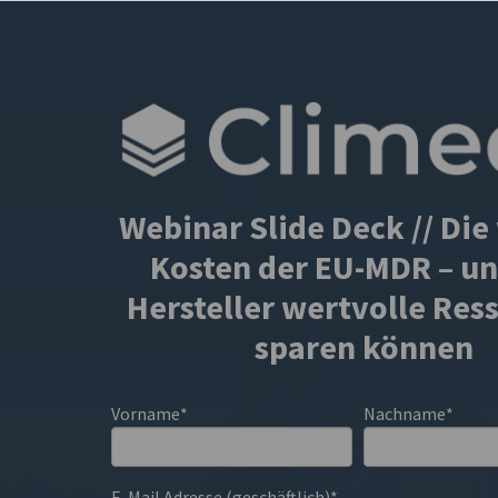
Webinar Slide Deck // Di
Kosten der EU-MDR – u
Hersteller wertvolle Res
sparen können
Vorname
*
Nachname
*
E-Mail Adresse (geschäftlich)
*