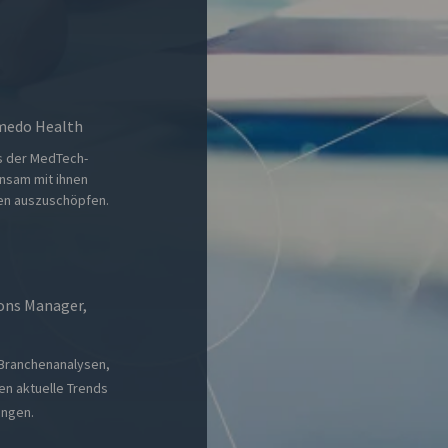
imedo Health
us der MedTech-
sam mit ihnen
gen auszuschöpfen.
ons Manager,
d Branchenanalysen,
n aktuelle Trends
ingen.