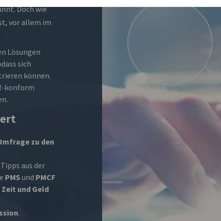
annt. Doch wie
sst, vor allem im
ten Lösungen
odass sich
ntrieren können.
DR-konform
en.
ert
Umfrage zu den
Tipps aus der
re
PMS
und
PMCF
l
Zeit und Geld
ssion
.