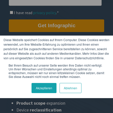
I have read
privacy policy
.
*
Diese Website speichert Cookies auf Ihrem Computer. Diese Cookies werden
verwendet, um Ihre Website-Erfahrung zu optimieren und Ihnen einen
From
May 26, 2022
, in vitro diagnostics devices will
persönlich auf Sie zugeschnittenen Service bereitstellen zu können, sowohl
need to meet the requirements of the
IVDR
(In Vitro
auf dieser Website als auch auf anderen Medienkanälen. Mehr Infos über die
von uns eingesetzten Cookies finden Sie in unserer Datenschutzrichtlinie.
Diagnostics Regulation 2017/746). Its objective is to
Bei Ihrem Besuch auf unserer Seite werden Ihre Daten nicht verfolgt.
validate the
safety and efficacy of in vitro
Um Ihren Wünschen und Einstellungen allerdings optimal zu
diagnostics
more thoroughly and proactively.
entsprechen, müssen wir nur einen klitzekleinen Cookie setzen, damit
Sie diese Auswahl nicht noch einmal treffen müssen.
Akzeptieren
Ablehnen
The main changes are:
Product scope
expansion
Device
reclassification